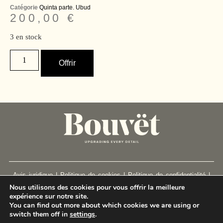
Catégorie
Quinta parte. Ubud
200,00
€
3 en stock
Offrir
Avis juridique
|
Politique de cookies
|
Politique de confidentialité
|
Nous utilisons des cookies pour vous offrir la meilleure
Conditions générales de passation des marchés
expérience sur notre site.
You can find out more about which cookies we are using or
2024
switch them off in
settings
.
+34 666 134 299 |
hello@bouvet.world