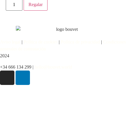
Regalar
Aviso legal
|
Política de cookies
|
Política de privacidad
|
Condiciones
generales de contratación
2024
+34 666 134 299 |
hello@bouvet.world