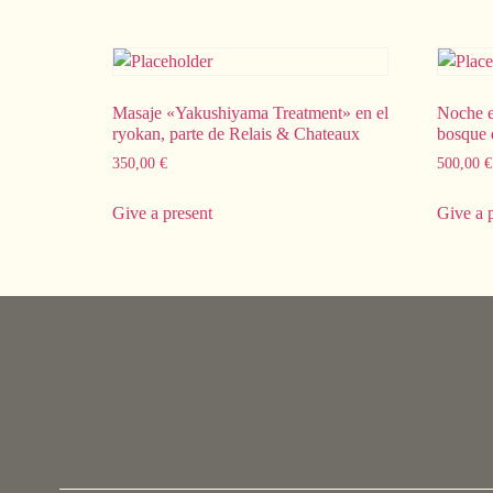
Masaje «Yakushiyama Treatment» en el
Noche e
ryokan, parte de Relais & Chateaux
bosque 
350,00
€
500,00
€
Give a present
Give a 