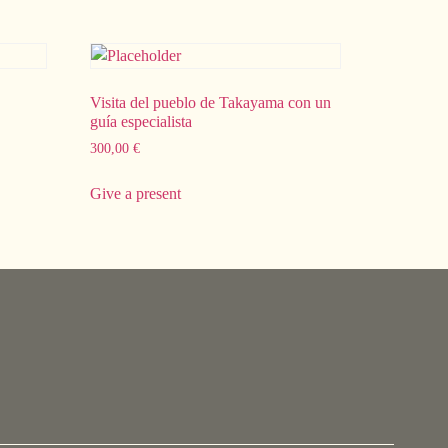
Visita del pueblo de Takayama con un
guía especialista
300,00
€
Give a present