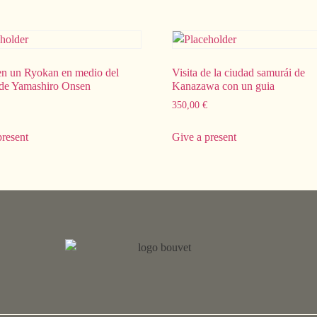
n un Ryokan en medio del
Visita de la ciudad samurái de
de Yamashiro Onsen
Kanazawa con un guia
350,00
€
present
Give a present